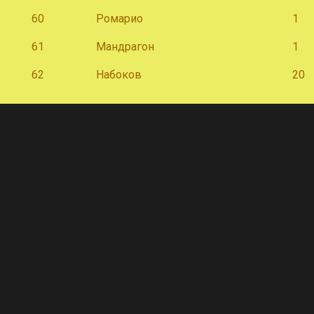
60
Ромарио
1
61
Мандрагон
1
62
Набоков
20