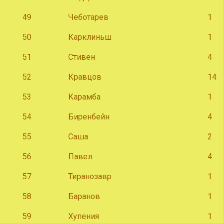
49
Чеботарев
1
50
Карклиньш
1
51
Стивен
4
52
Кравцов
14
53
Карамба
1
54
Биренбейн
4
55
Саша
2
56
Павел
4
57
Тиранозавр
1
58
Баранов
1
59
Хупения
1