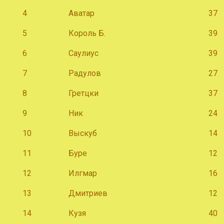
4
Аватар
37
5
Король Б.
39
6
Саулиус
39
7
Радулов
27
8
Гретцки
37
9
Ник
24
10
Выскуб
14
11
Буре
12
12
Илгмар
16
13
Дмитриев
12
14
Кузя
40