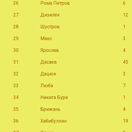
26
Рома Петров
6
27
Дизилёк
12
28
Шустров
1
29
Макс
3
30
Ярослав
4
31
Дасаев
45
32
Дацюк
3
33
Люба
7
34
Никита Буре
1
35
Брижань
4
36
Хабибуллин
19