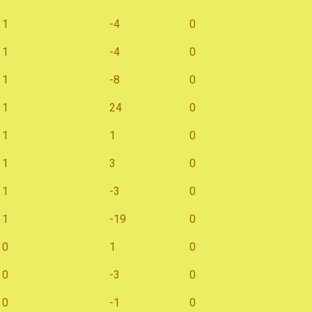
1
-4
0
1
-4
0
1
-8
0
1
24
0
1
1
0
1
3
0
1
-3
0
1
-19
0
0
1
0
0
-3
0
0
-1
0