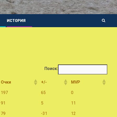
ИСТОРИЯ
Поиск:
Очки
+/-
MVP
Очки
+/-
MVP
197
65
0
91
5
11
79
-31
12