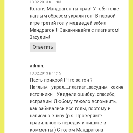
13.02.2013 в 11:03
Кстати, Мандрагон ты прав! У тебя тоже
наглым образом украли гол! В первой
игре третий гол у медведей забил
Мандрагон!!! Заканчивайте с плагиатом!
Засудим!
Ответить
admin
:
13.02.2013 в 11:15
Пасть прикрой ! Что за тон ?
Наглым….украл…..плагиат…засудим…какие
источники… Увидели ошибку, спасибо,
исправим. Любому тяжело вспомнить,
как забивались все голы, поэтому и
написано внизу (p.s. Проверяйте
правильность передач и пишите в
комменты.) С голом Мандрагона