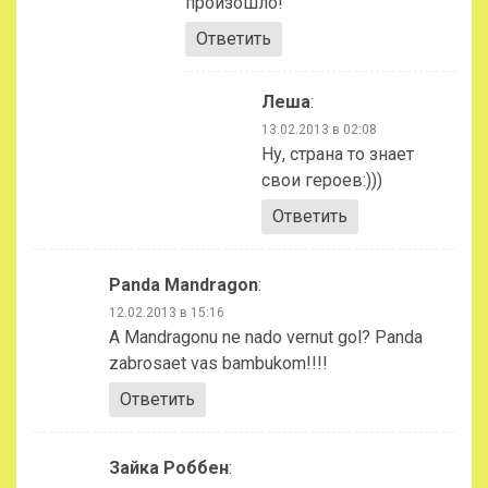
произошло!
Ответить
Леша
:
13.02.2013 в 02:08
Ну, страна то знает
свои героев:)))
Ответить
Panda Mandragon
:
12.02.2013 в 15:16
A Mandragonu ne nado vernut gol? Panda
zabrosaet vas bambukom!!!!
Ответить
Зайка Роббен
: