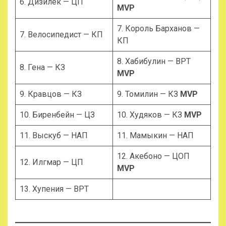
6. Дизилёк — ЦП
MVP
7. Король Барханов —
7. Велосипедист — КП
КП
8. Хабибулин — ВРТ
8. Гена — КЗ
MVP
9. Кравцов — КЗ
9. Томилин — КЗ
MVP
10. Биренбейн — ЦЗ
10. Худяков — КЗ
MVP
11. Выскуб — НАП
11. Мамыкин — НАП
12. Акебоно — ЦОП
12. Илгмар — ЦП
MVP
13. Хупения — ВРТ