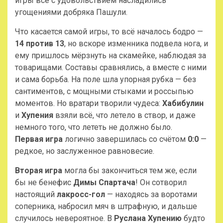
игры все с удовольствием насладились
угощениями добряка Пашули.
Что касается самой игры, то всё началось бодро —
14 против 13
, но вскоре изменника подвела нога, и
ему пришлось мёрзнуть на скамейке, наблюдая за
товарищами. Составы сравнялись, а вместе с ними
и сама борьба. На поле шла упорная рубка — без
сантиментов, с мощными стыками и россыпью
моментов. Но вратари творили чудеса:
Хабибулин
и
Хупения
взяли всё, что летело в створ, и даже
немного того, что лететь не должно было.
Первая игра
логично завершилась со счётом
0:0
—
редкое, но заслуженное равновесие.
Вторая игра
могла бы закончиться тем же, если
бы не бенефис
Димы Спартача
! Он сотворил
настоящий
лакросс-гол
— находясь за воротами
соперника, набросил мяч в штрафную, и дальше
случилось невероятное. В
Руслана Хупению
будто